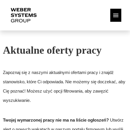
Niemiecki
Polskie
Aktualne oferty pracy
To my
Twoje opcje
Zapoznaj się z naszymi aktualnymi ofertami pracy i znajdź
Twoja aplikacja
stanowisko, które Ci odpowiada. Nie możemy się doczekać, aby
Cię poznać! Możesz użyć opcji filtrowania, aby zawęzić
Oferty pracy
wyszukiwanie.
Twojej wymarzonej pracy nie ma na liście ogłoszeń?
Utwórz
alert o nowych wakatach w naszym portalu firmowym lub wyślij