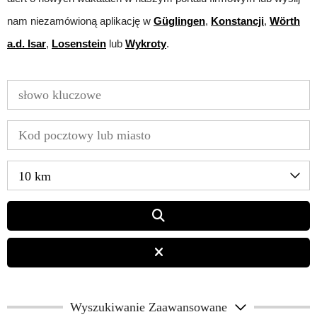
nam niezamówioną aplikację w
Güglingen
,
Konstancji
,
Wörth
a.d. Isar
,
Losenstein
lub
Wykroty
.
10 km
Wyszukiwanie Zaawansowane