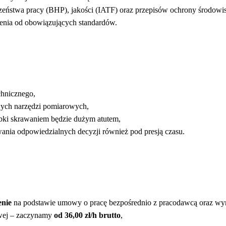
zeństwa pracy (BHP), jakości (IATF) oraz przepisów ochrony środowi
nia od obowiązujących standardów.
chnicznego,
ch narzędzi pomiarowych,
bki skrawaniem będzie dużym atutem,
ia odpowiedzialnych decyzji również pod presją czasu.
enie
na podstawie umowy o pracę bezpośrednio z pracodawcą oraz wyn
owej – zaczynamy
od 36,00 zł/h brutto
,