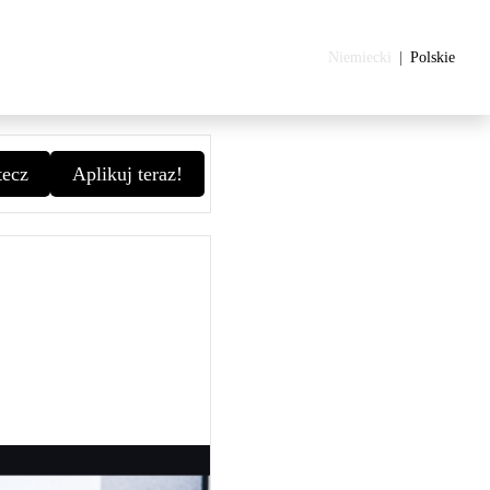
Niemiecki
Polskie
ecz
Aplikuj teraz!