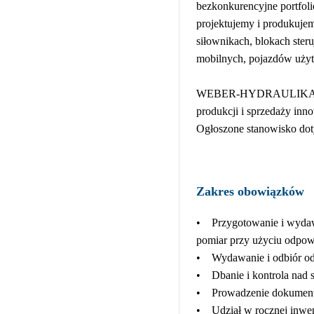
bezkonkurencyjne portfoli
projektujemy i produkujem
siłownikach, blokach ster
mobilnych, pojazdów użyt
WEBER-HYDRAULIKA sp. z 
produkcji i sprzedaży in
Ogłoszone stanowisko dot
Zakres obowiązków
• Przygotowanie i wydawan
pomiar przy użyciu odpowi
• Wydawanie i odbiór od
• Dbanie i kontrola nad s
• Prowadzenie dokumenta
• Udział w rocznej inwent