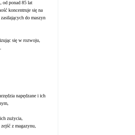
 od ponad 85 lat
ość koncentruje się na
h zasilających do maszyn
ując się w rozwoju,
.
rzędzia napędzane i ich
jnym,
ich zużycia,
zejść z magazynu,