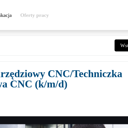
ikacja
Oferty pracy
Wst
arzędziowy CNC/Techniczka
wa CNC (k/m/d)