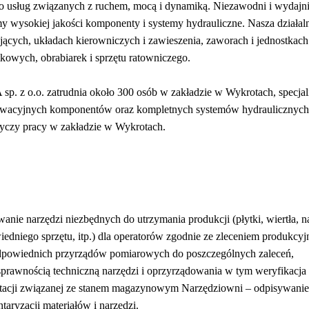
o usług związanych z ruchem, mocą i dynamiką. Niezawodni i wydajni,
y wysokiej jakości komponenty i systemy hydrauliczne. Nasza działaln
ujących, układach kierowniczych i zawieszenia, zaworach i jednostkac
kowych, obrabiarek i sprzętu ratowniczego.
o.o. zatrudnia około 300 osób w zakładzie w Wykrotach, specjaliz
nowacyjnych komponentów oraz kompletnych systemów hydraulicznych
yczy pracy w zakładzie w Wykrotach.
ie narzędzi niezbędnych do utrzymania produkcji (płytki, wiertła, na
edniego sprzętu, itp.) dla operatorów zgodnie ze zleceniem produkcy
powiednich przyrządów pomiarowych do poszczególnych zaleceń,
prawnością techniczną narzędzi i oprzyrządowania w tym weryfikacja 
cji związanej ze stanem magazynowym Narzędziowni – odpisywanie 
aryzacji materiałów i narzędzi.