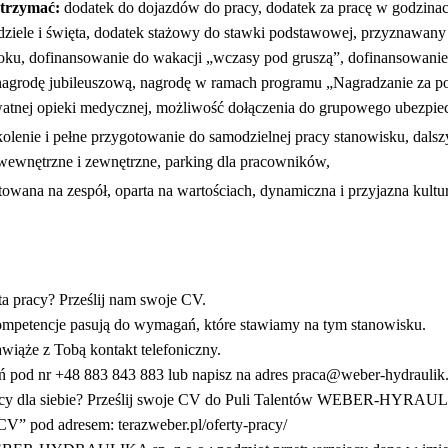
trzymać:
dodatek do dojazdów do pracy, dodatek za pracę w godzina
edziele i święta, dodatek stażowy do stawki podstawowej, przyznawan
ku, dofinansowanie do wakacji „wczasy pod gruszą”, dofinansowanie 
agrodę jubileuszową, nagrodę w ramach programu „Nagradzanie za po
atnej opieki medycznej, możliwość dołączenia do grupowego ubezpiec
kolenie i pełne przygotowanie do samodzielnej pracy stanowisku, dal
 wewnętrzne i zewnętrzne, parking dla pracowników,
towana na zespół, oparta na wartościach, dynamiczna i przyjazna kultu
ta pracy? Prześlij nam swoje CV.
petencje pasują do wymagań, które stawiamy na tym stanowisku.
awiąże z Tobą kontakt telefoniczny.
ń pod nr +48 883 843 883 lub napisz na adres
praca@weber-hydraulik
pracy dla siebie? Prześlij swoje CV do Puli Talentów WEBER-HYRAUL
V” pod adresem: terazweber.pl/oferty-pracy/