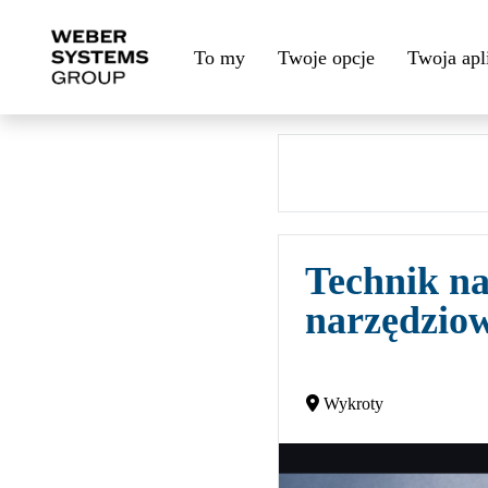
To my
Twoje opcje
Twoja apl
Technik n
narzędzio
Wykroty